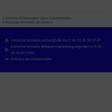
©
Direction de l'information légale et administrative
comarquage developpé par
baseo.io
Contacter la mairie contact@ville-tcv.fr tél. 03.28.58.87.87
Contacter la mairie déléguée mairiedeleguee@ville-tcv.fr tél. :
03.28.64.79.87
Politique de confidentialité