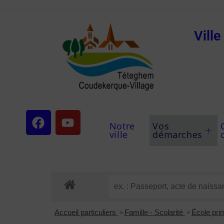
Vill
Notre
Vos
ville
démarches
Accueil particuliers
>
Famille - Scolarité
>
École pri