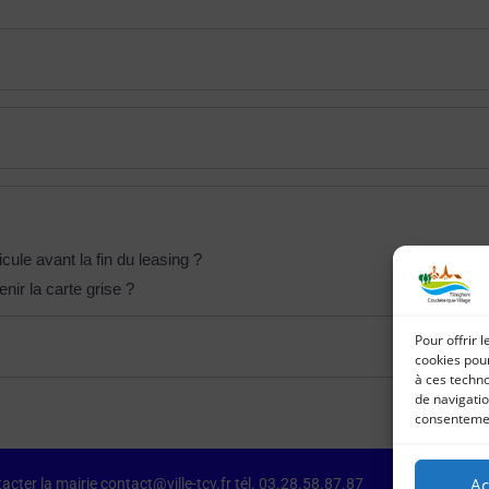
cule avant la fin du leasing ?
nir la carte grise ?
Pour offrir 
cookies pour
à ces techn
de navigatio
consentement
Ac
acter la mairie contact@ville-tcv.fr tél. 03.28.58.87.87