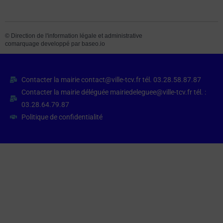
©
Direction de l'information légale et administrative
comarquage developpé par
baseo.io
Contacter la mairie contact@ville-tcv.fr tél. 03.28.58.87.87
Contacter la mairie déléguée mairiedeleguee@ville-tcv.fr tél. :
03.28.64.79.87
Politique de confidentialité