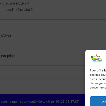
nt retraite (AER) ?
mensuelle d'activité ?
i (ARE)
entreprise
Pour offrir 
cookies pour
à ces techn
de navigatio
consentement
Ac
acter la mairie contact@ville-tcv.fr tél. 03.28.58.87.87