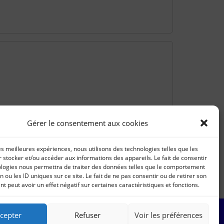
Gérer le consentement aux cookies
les meilleures expériences, nous utilisons des technologies telles que les
 stocker et/ou accéder aux informations des appareils. Le fait de consentir
ologies nous permettra de traiter des données telles que le comportement
n ou les ID uniques sur ce site. Le fait de ne pas consentir ou de retirer son
 peut avoir un effet négatif sur certaines caractéristiques et fonctions.
cepter
Refuser
Voir les préférences