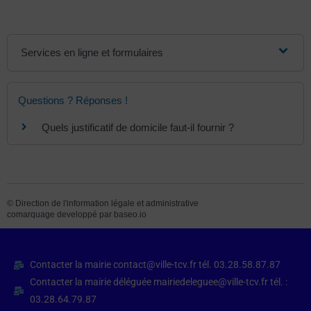
Services en ligne et formulaires
Questions ? Réponses !
Quels justificatif de domicile faut-il fournir ?
©
Direction de l'information légale et administrative
comarquage developpé par
baseo.io
Contacter la mairie contact@ville-tcv.fr tél. 03.28.58.87.87
Contacter la mairie déléguée mairiedeleguee@ville-tcv.fr tél. :
03.28.64.79.87