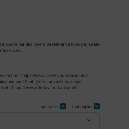
st encadré par des loyers de référence fixés par arrêté
rtains cas.
es <a href="https://www.ville-tcv.fr/urbanisme/?
ionnés par l'Anah (hors conventions à loyer
ref="https://www.ville-tcv.fr/urbanisme/?
Tout replier
Tout déplier