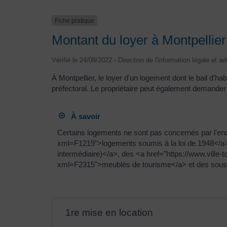
Fiche pratique
Montant du loyer à Montpellier 
Vérifié le 24/08/2022 - Direction de l'information légale et a
À Montpellier, le loyer d'un logement dont le bail d'h
préfectoral. Le propriétaire peut également demand
À savoir
Certains logements ne sont pas concernés par l'encad
xml=F1219">logements soumis à la loi de 1948</a> 
intermédiaire)</a>, des <a href="https://www.ville
xml=F2315">meublés de tourisme</a> et des sous-
1re mise en location