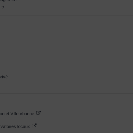
 ?
privé
yon et Villeurbanne
rvatoires locaux