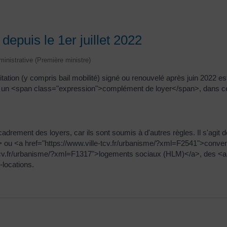
depuis le 1er juillet 2022
dministrative (Première ministre)
abitation (y compris bail mobilité) signé ou renouvelé après juin 2022 e
er un <span class="expression">complément de loyer</span>, dans ce
rement des loyers, car ils sont soumis à d'autres règles. Il s'agit d
ou <a href="https://www.ville-tcv.fr/urbanisme/?xml=F2541">convent
-tcv.fr/urbanisme/?xml=F1317">logements sociaux (HLM)</a>, des <a h
locations.