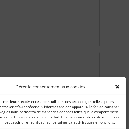
Gérer le consentement aux cookies
les meilleures expériences, nous utilisons des technologies telles que les
 stocker et/ou accéder aux informations des appareils. Le fait de consentir
ologies nous permettra de traiter des données telles que le comportement
n ou les ID uniques sur ce site. Le fait de ne pas consentir ou de retirer son
 peut avoir un effet négatif sur certaines caractéristiques et fonctions.