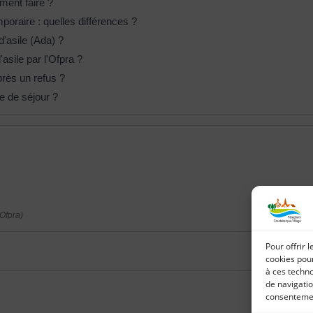
ment faire ?
mporaire : quelles différences ?
d'asile (Ada) ?
asile par l'Ofpra ?
près un refus ?
e de séjour ?
(Ofpra)
Pour offrir 
cookies pour
à ces techn
de navigatio
consentement