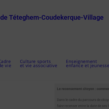
e de Téteghem-Coudekerque-Village
Cadre
Culture sports
Enseignement
de vie
et vie associative
enfance et jeuness
Le recensement citoyen : commen
Dans le cadre du parcours de citoye
faire recenser entre la date de ses 