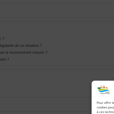
C ?
ularité de sa situation ?
puis le recensement citoyen ?
aire ?
Pour offrir 
cookies pour
à ces techn