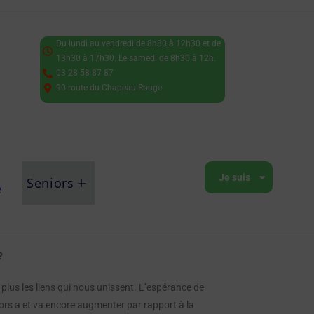
Du lundi au vendredi de 8h30 à 12h30 et de
13h30 à 17h30. Le samedi de 8h30 à 12h.
03 28 58 87 87
90 route du Chapeau Rouge
Je suis
Seniors
e
?
lus les liens qui nous unissent. L’espérance de
iors a et va encore augmenter par rapport à la