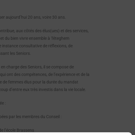
ser aujourd’hui 20 ans, voire 30 ans.
ontribue, aux côtés des élus(ues) et des services,
ie et du bien vivre ensemble à Téteghem
 instance consultative de réflexions, de
ssant les Seniors.
e en charge des Seniors, il se compose de
qui ont des compétences, de l’expérience et de la
ue de femmes élus pour la durée du mandat
up d’entre eux très investis dans la vie locale.
e :
pées par les membres du Conseil :
 de l’école Brassens