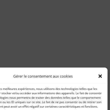
Gérer le consentement aux cookies
les meilleures expériences, nous utilisons des technologies telles que les
 stocker et/ou accéder aux informations des appareils. Le fait de consentir
ologies nous permettra de traiter des données telles que le comportement
n ou les ID uniques sur ce site. Le fait de ne pas consentir ou de retirer son
 peut avoir un effet négatif sur certaines caractéristiques et fonctions.