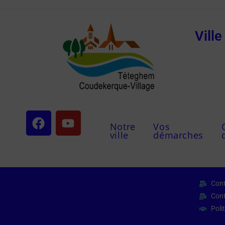
Vill
Notre
Vos
ville
démarches
Cont
Cont
Poli