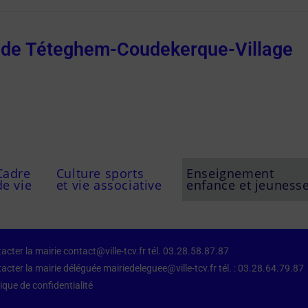
e de Téteghem-Coudekerque-Village
Cadre
Culture sports
Enseignement
de vie
et vie associative
enfance et jeuness
acter la mairie contact@ville-tcv.fr tél. 03.28.58.87.87
acter la mairie déléguée mairiedeleguee@ville-tcv.fr tél. : 03.28.64.79.87
tique de confidentialité