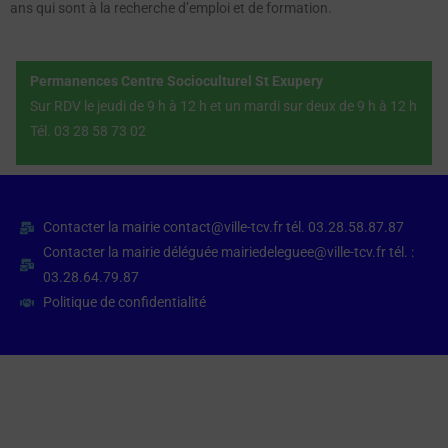
ans qui sont à la recherche d’emploi et de formation.
Permanences Centre Socioculturel St Exupery
Sur RDV le jeudi de 9 h à 12 h et un mardi sur deux de 9 h à 12 h
Tél. 03 28 58 73 02
Contacter la mairie contact@ville-tcv.fr tél. 03.28.58.87.87
Contacter la mairie déléguée mairiedeleguee@ville-tcv.fr tél. :
03.28.64.79.87
Politique de confidentialité