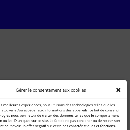
Gérer le consentement aux cookies
les meilleures expériences, nous utilisons des technologies telles que les
 stocker et/ou accéder aux informations des appareils. Le fait de consentir
ologies nous permettra de traiter des données telles que le comportement
n ou les ID uniques sur ce site. Le fait de ne pas consentir ou de retirer son
 peut avoir un effet négatif sur certaines caractéristiques et fonctions.