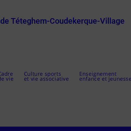
e de Téteghem-Coudekerque-Village
Cadre
Culture sports
Enseignement
de vie
et vie associative
enfance et jeuness