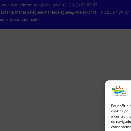
acter la mairie contact@ville-tcv.fr tél. 03.28.58.87.87
acter la mairie déléguée mairiedeleguee@ville-tcv.fr tél. : 03.28.64.79.87
tique de confidentialité
Pour offrir 
cookies pour
à ces techn
de navigatio
consentement