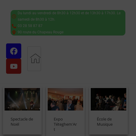
Du lundi au vendredi de 8h30 à 12h30 et de 13h30 à 17h30. Le
samedi de 8h30 à 12h.
03 28 58 87 87
90 route du Chapeau Rouge
Spectacle de
Expo
École de
Noël
Téteghem'Ar
Musique
t