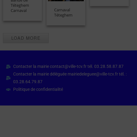
Bande de
Téteghem
Carnaval
Carnaval
Téteghem
LOAD MORE
Contacter la mairie contact@ville-tcv.fr tél. 03.28.58.87.87
Contacter la mairie déléguée mairiedeleguee@ville-tcv.fr tél. :
03.28.64.79.87
Politique de confidentialité