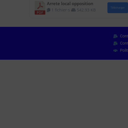
Arrete local opposition
Télécharger
1 fichier·s
542.93 KB
Cont
Cont
Poli