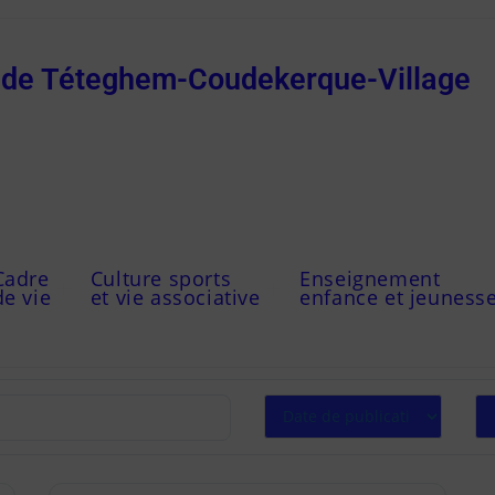
e de Téteghem-Coudekerque-Village
Cadre
Culture sports
Enseignement
de vie
et vie associative
enfance et jeuness