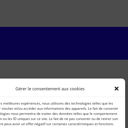
Gérer le consentement aux cookies
les meilleures expériences, nous utilisons des technologies telles que les
 stocker et/ou accéder aux informations des appareils. Le fait de consentir
ologies nous permettra de traiter des données telles que le comportement
n ou les ID uniques sur ce site. Le fait de ne pas consentir ou de retirer son
 peut avoir un effet négatif sur certaines caractéristiques et fonctions.