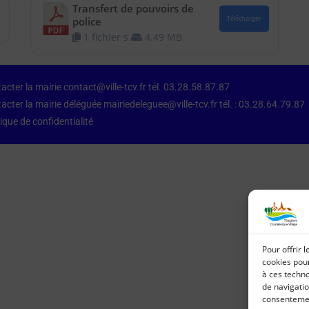
Transfert de pouvoirs de
police
Télécharger
1 fichier·s
4.49 MB
acter la mairie contact@ville-tcv.fr tél. 03.28.58.87.87
acter la mairie déléguée mairiedeleguee@ville-tcv.fr tél. : 03.28.64.79.87
tique de confidentialité
Pour offrir 
cookies pour
à ces techn
de navigatio
consentement