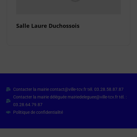
Salle Laure Duchossois
Contacter la mairie contact@ville-tcv.fr tél. 03.28.58.87.87
Contacter la mairie déléguée mairiedeleguee@ville-tcv.fr tél. :
03.28.64.79.87
Politique de confidentialité