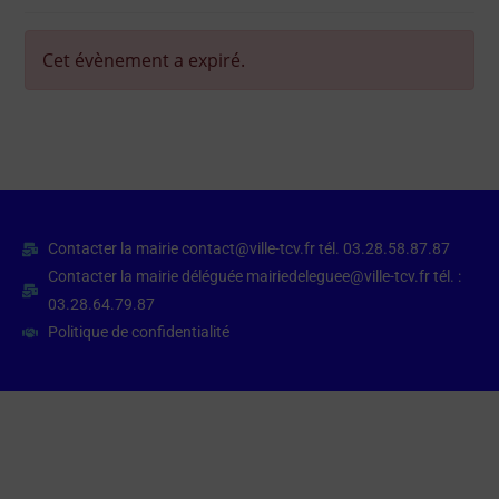
Cet évènement a expiré.
Contacter la mairie contact@ville-tcv.fr tél. 03.28.58.87.87
Contacter la mairie déléguée mairiedeleguee@ville-tcv.fr tél. :
03.28.64.79.87
Politique de confidentialité