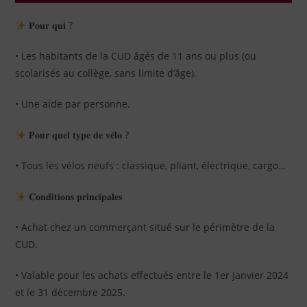
𝐏𝐨𝐮𝐫 𝐪𝐮𝐢 ?
• Les habitants de la CUD âgés de 11 ans ou plus (ou
scolarisés au collège, sans limite d’âge).
• Une aide par personne.
𝐏𝐨𝐮𝐫 𝐪𝐮𝐞𝐥 𝐭𝐲𝐩𝐞 𝐝𝐞 𝐯𝐞́𝐥𝐨 ?
• Tous les vélos neufs : classique, pliant, électrique, cargo…
𝐂𝐨𝐧𝐝𝐢𝐭𝐢𝐨𝐧𝐬 𝐩𝐫𝐢𝐧𝐜𝐢𝐩𝐚𝐥𝐞𝐬
• Achat chez un commerçant situé sur le périmètre de la
CUD.
• Valable pour les achats effectués entre le 1er janvier 2024
et le 31 décembre 2025.