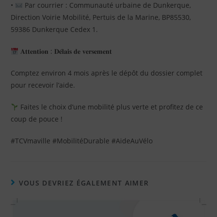
•
Par courrier : Communauté urbaine de Dunkerque,
Direction Voirie Mobilité, Pertuis de la Marine, BP85530,
59386 Dunkerque Cedex 1.
𝐀𝐭𝐭𝐞𝐧𝐭𝐢𝐨𝐧 : 𝐃𝐞́𝐥𝐚𝐢𝐬 𝐝𝐞 𝐯𝐞𝐫𝐬𝐞𝐦𝐞𝐧𝐭
Comptez environ 4 mois après le dépôt du dossier complet
pour recevoir l’aide.
Faites le choix d’une mobilité plus verte et profitez de ce
coup de pouce !
#TCVmaville #MobilitéDurable #AideAuVélo
VOUS DEVRIEZ ÉGALEMENT AIMER