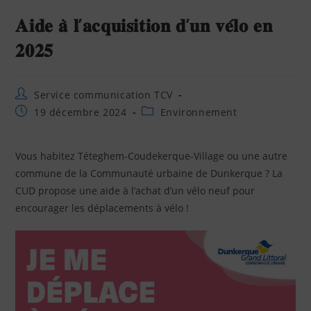
𝐀𝐢𝐝𝐞 𝐚̀ 𝐥’𝐚𝐜𝐪𝐮𝐢𝐬𝐢𝐭𝐢𝐨𝐧 𝐝’𝐮𝐧 𝐯𝐞́𝐥𝐨 𝐞𝐧
𝟐𝟎𝟐𝟓
Service communication TCV
19 décembre 2024
Environnement
Vous habitez Téteghem-Coudekerque-Village ou une autre
commune de la Communauté urbaine de Dunkerque ? La
CUD propose une aide à l’achat d’un vélo neuf pour
encourager les déplacements à vélo !