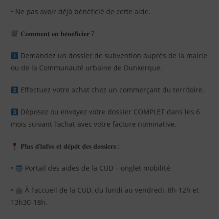
• Ne pas avoir déjà bénéficié de cette aide.
𝐂𝐨𝐦𝐦𝐞𝐧𝐭 𝐞𝐧 𝐛𝐞́𝐧𝐞́𝐟𝐢𝐜𝐢𝐞𝐫 ?
Demandez un dossier de subvention auprès de la mairie
ou de la Communauté urbaine de Dunkerque.
Effectuez votre achat chez un commerçant du territoire.
Déposez ou envoyez votre dossier COMPLET dans les 6
mois suivant l’achat avec votre facture nominative.
𝐏𝐥𝐮𝐬 𝐝’𝐢𝐧𝐟𝐨𝐬 𝐞𝐭 𝐝𝐞́𝐩𝐨̂𝐭 𝐝𝐞𝐬 𝐝𝐨𝐬𝐬𝐢𝐞𝐫𝐬 :
•
Portail des aides de la CUD – onglet mobilité.
•
À l’accueil de la CUD, du lundi au vendredi, 8h-12h et
13h30-18h.