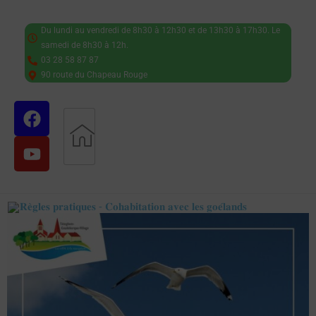
Du lundi au vendredi de 8h30 à 12h30 et de 13h30 à 17h30. Le
samedi de 8h30 à 12h.
03 28 58 87 87
90 route du Chapeau Rouge
𝐑𝐞̀𝐠𝐥𝐞𝐬 𝐩𝐫𝐚𝐭𝐢𝐪𝐮𝐞𝐬 - 𝐂𝐨𝐡𝐚𝐛𝐢𝐭𝐚𝐭𝐢𝐨𝐧 𝐚𝐯𝐞𝐜 𝐥𝐞𝐬 𝐠𝐨𝐞́𝐥𝐚𝐧𝐝𝐬