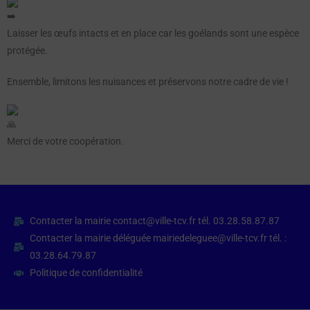
Laisser les œufs intacts et en place car les goélands sont une espèce
protégée.
Ensemble, limitons les nuisances et préservons notre cadre de vie !
Merci de votre coopération.
Contacter la mairie contact@ville-tcv.fr tél. 03.28.58.87.87
Contacter la mairie déléguée mairiedeleguee@ville-tcv.fr tél. :
03.28.64.79.87
Politique de confidentialité