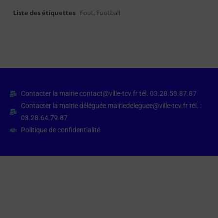
Liste des étiquettes
Foot
,
Football
Contacter la mairie contact@ville-tcv.fr tél. 03.28.58.87.87
Contacter la mairie déléguée mairiedeleguee@ville-tcv.fr tél. :
03.28.64.79.87
Politique de confidentialité