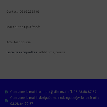
Contact : 06 66 26 31 06
Mail : duthoit.jb@free.fr
Activités : Course
Liste des étiquettes
athlétisme
,
course
Contacter la mairie contact@ville-tcv.fr tél. 03.28.58.87.87
Contacter la mairie déléguée mairiedeleguee@ville-tcv.fr tél. :
03.28.64.79.87