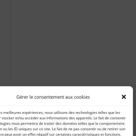
Gérer le consentement aux cookies
les meilleures expériences, nous utilisons des technologies telles que les
 stocker et/ou accéder aux informations des appareils. Le fait de consentir
ologies nous permettra de traiter des données telles que le comportement
n ou les ID uniques sur ce site. Le fait de ne pas consentir ou de retirer son
 peut avoir un effet négatif sur certaines caractéristiques et fonctions.