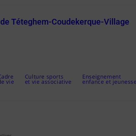
e de Téteghem-Coudekerque-Village
Cadre
Culture sports
Enseignement
de vie
et vie associative
enfance et jeuness
rtives