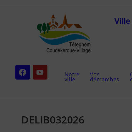
Vill
Notre
Vos
ville
démarches
DELIB032026