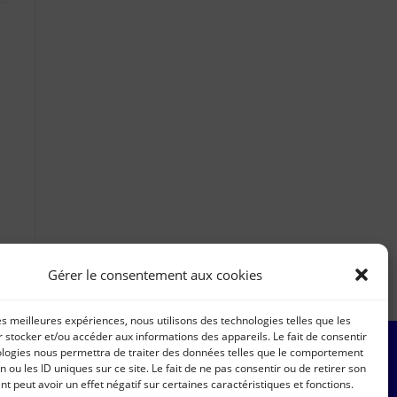
Gérer le consentement aux cookies
les meilleures expériences, nous utilisons des technologies telles que les
 stocker et/ou accéder aux informations des appareils. Le fait de consentir
ologies nous permettra de traiter des données telles que le comportement
n ou les ID uniques sur ce site. Le fait de ne pas consentir ou de retirer son
 peut avoir un effet négatif sur certaines caractéristiques et fonctions.