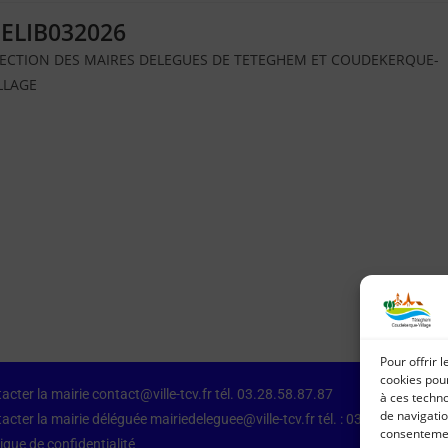
ELIB032026
ECTION DES MAIRES DELEGUES DE TETEGHEM ET COUDEKERQUE-
LLAGE
Pour offrir 
cookies pour
acter la mairie contact@ville-tcv.fr tél. 03.28.58.87.87
à ces techn
de navigatio
acter la mairie déléguée mairiedeleguee@ville-tcv.fr tél. : 03.28.64.79.87
consentement
tique de confidentialité