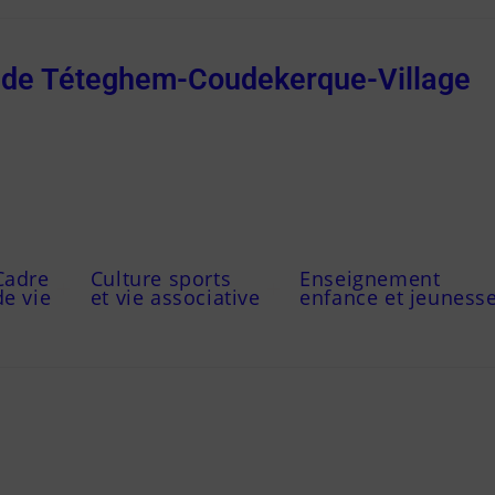
e de Téteghem-Coudekerque-Village
Cadre
Culture sports
Enseignement
de vie
et vie associative
enfance et jeuness