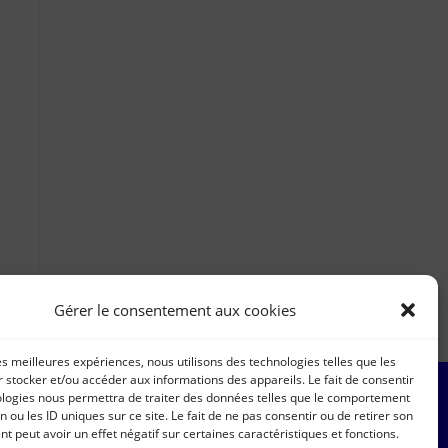
Gérer le consentement aux cookies
les meilleures expériences, nous utilisons des technologies telles que les
 stocker et/ou accéder aux informations des appareils. Le fait de consentir
ologies nous permettra de traiter des données telles que le comportement
n ou les ID uniques sur ce site. Le fait de ne pas consentir ou de retirer son
 peut avoir un effet négatif sur certaines caractéristiques et fonctions.