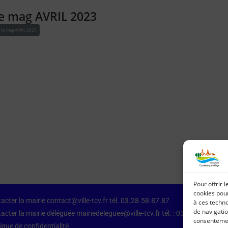
e mag AVRIL 2023
Le mag AVRIL 2023
Pour offrir 
cookies pour
acter la mairie contact@ville-tcv.fr tél. 03.28.58.87.87
à ces techn
de navigatio
acter la mairie déléguée mairiedeleguee@ville-tcv.fr tél. : 03.28.64.79.87
consentement
tique de confidentialité