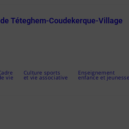
e de Téteghem-Coudekerque-Village
Cadre
Culture sports
Enseignement
de vie
et vie associative
enfance et jeuness