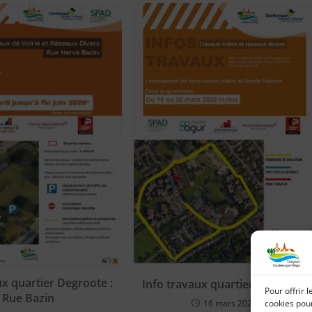
ux quartier Degroote :
Info travaux quartier Degroote
Pour offrir 
Rue Bazin
cookies pour
16 mars 2026