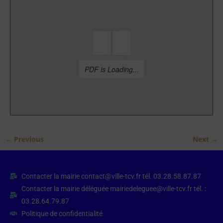
← Previous
Next →
Contacter la mairie contact@ville-tcv.fr tél. 03.28.58.87.87
Contacter la mairie déléguée mairiedeleguee@ville-tcv.fr tél. :
03.28.64.79.87
Politique de confidentialité