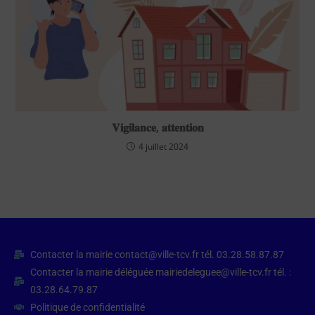
𝐕𝐢𝐠𝐢𝐥𝐚𝐧𝐜𝐞, 𝐚𝐭𝐭𝐞𝐧𝐭𝐢𝐨𝐧
4 juillet 2024
Contacter la mairie contact@ville-tcv.fr tél. 03.28.58.87.87
Contacter la mairie déléguée mairiedeleguee@ville-tcv.fr tél. :
03.28.64.79.87
Politique de confidentialité