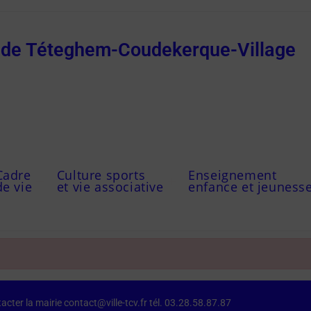
e de Téteghem-Coudekerque-Village
Cadre
Culture sports
Enseignement
de vie
et vie associative
enfance et jeuness
acter la mairie contact@ville-tcv.fr tél. 03.28.58.87.87