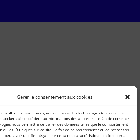
Gérer le consentement aux cookies
les meilleures expériences, nous utilisons des technologies telles que les
 stocker et/ou accéder aux informations des appareils. Le fait de consentir
ologies nous permettra de traiter des données telles que le comportement
n ou les ID uniques sur ce site. Le fait de ne pas consentir ou de retirer son
 peut avoir un effet négatif sur certaines caractéristiques et fonctions.