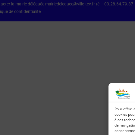
acter la mairie déléguée mairiedeleguee@ville-tcv.fr tél. : 03.28.64.79.87
tique de confidentialité
Pour offrir 
cookies pour
à ces techn
de navigatio
consentement