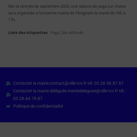
Dès la rentrée de septembre 2025, une séance de yoga sur chaise
sera organisée à l’ancienne mairie de Téteghem le mardi de 16h à
17h.
Liste des étiquettes
Yoga
,
Zen attitude
Contacter la mairie contact@ville-tcv.fr tél. 03.28.58.87.87
Contacter la mairie déléguée mairiedeleguee@ville-tcv.fr tél. :
03.28.64.79.87
Politique de confidentialité