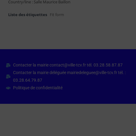
Country/line : Salle Maurice Baillon
Liste des étiquettes
Fit form
Contacter la mairie contact@ville-tcv.fr tél. 03.28.58.87.87
Contacter la mairie déléguée mairiedeleguee@ville-tcv.fr tél. :
03.28.64.79.87
Politique de confidentialité