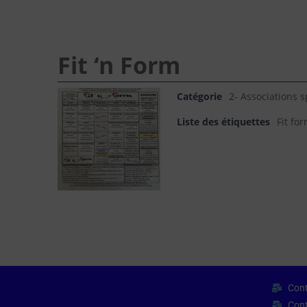
Fit ‘n Form
Catégorie
2- Associations s
Liste des étiquettes
Fit fo
Cont
Cont