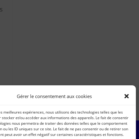
s
Gérer le consentement aux cookies
les meilleures expériences, nous utilisons des technologies telles que les
 stocker et/ou accéder aux informations des appareils. Le fait de consentir
ologies nous permettra de traiter des données telles que le comportement
n ou les ID uniques sur ce site. Le fait de ne pas consentir ou de retirer son
 peut avoir un effet négatif sur certaines caractéristiques et fonctions.