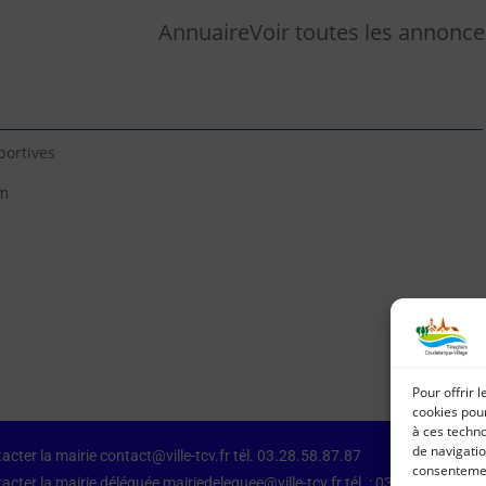
Annuaire
Voir toutes les annonce
portives
rm
Pour offrir 
cookies pour
à ces techn
de navigatio
acter la mairie contact@ville-tcv.fr tél. 03.28.58.87.87
consentement
acter la mairie déléguée mairiedeleguee@ville-tcv.fr tél. : 03.28.64.79.87