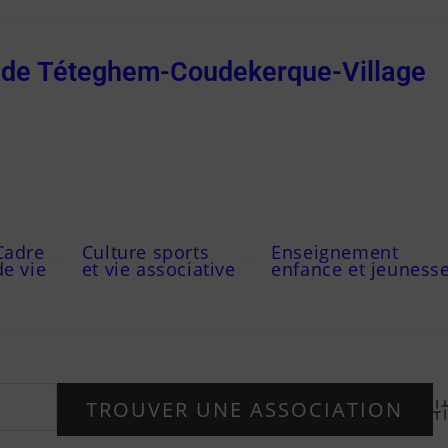
e de Téteghem-Coudekerque-Village
Cadre
Culture sports
Enseignement
de vie
et vie associative
enfance et jeuness
Ad