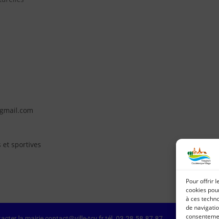
@gmail.com
 et sportives
Pour offrir 
cookies pour
à ces techn
de navigatio
consentement
acter la mairie contact@ville-tcv.fr tél. 03.28.58.87.87