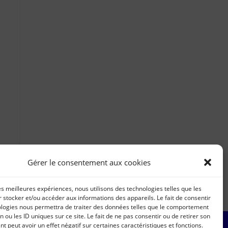
Gérer le consentement aux cookies
les meilleures expériences, nous utilisons des technologies telles que les
 stocker et/ou accéder aux informations des appareils. Le fait de consentir
ologies nous permettra de traiter des données telles que le comportement
n ou les ID uniques sur ce site. Le fait de ne pas consentir ou de retirer son
 peut avoir un effet négatif sur certaines caractéristiques et fonctions.