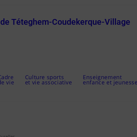
e de Téteghem-Coudekerque-Village
Cadre
Culture sports
Enseignement
de vie
et vie associative
enfance et jeuness
turelles