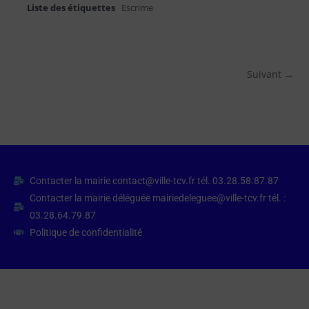
Liste des étiquettes
Escrime
Suivant →
Contacter la mairie contact@ville-tcv.fr tél. 03.28.58.87.87
Contacter la mairie déléguée mairiedeleguee@ville-tcv.fr tél. :
03.28.64.79.87
Politique de confidentialité