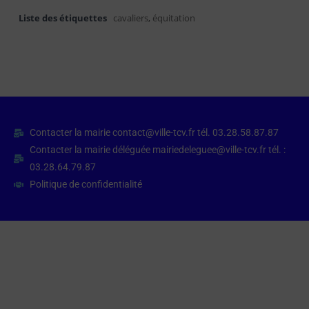
Liste des étiquettes
cavaliers
,
équitation
Contacter la mairie contact@ville-tcv.fr tél. 03.28.58.87.87
Contacter la mairie déléguée mairiedeleguee@ville-tcv.fr tél. :
03.28.64.79.87
Politique de confidentialité