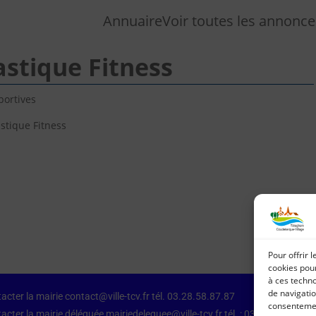
Annuaire
Voir toutes les annonce
stique Fitness
portives
tique Fitness
Pour offrir 
cookies pour
à ces techn
de navigatio
acter la mairie contact@ville-tcv.fr tél. 03.28.58.87.87
consentement
acter la mairie déléguée mairiedeleguee@ville-tcv.fr tél. : 03.28.64.79.87