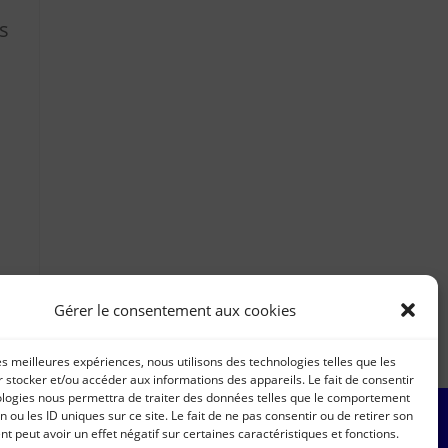
s
Gérer le consentement aux cookies
les meilleures expériences, nous utilisons des technologies telles que les
 stocker et/ou accéder aux informations des appareils. Le fait de consentir
ologies nous permettra de traiter des données telles que le comportement
n ou les ID uniques sur ce site. Le fait de ne pas consentir ou de retirer son
 peut avoir un effet négatif sur certaines caractéristiques et fonctions.