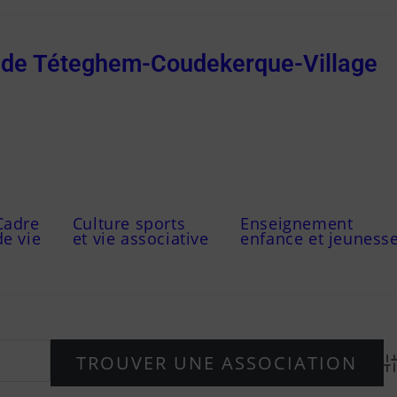
e de Téteghem-Coudekerque-Village
Cadre
Culture sports
Enseignement
de vie
et vie associative
enfance et jeuness
Ad