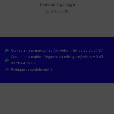
Transport partagé
20 juin 2025
Contacter la mairie contact@ville-tcv.fr tél. 03.28.58.87.87
Contacter la mairie déléguée mairiedeleguee@ville-tcv.fr tél. :
03.28.64.79.87
Politique de confidentialité