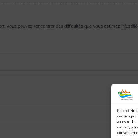
rt, vous pouvez rencontrer des difficultés que vous estimez injusti
Pour offrir 
cookies pour
à ces techn
de navigatio
consentement