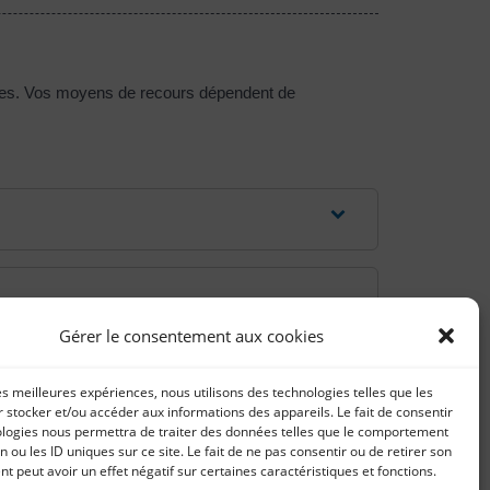
fiées. Vos moyens de recours dépendent de
Gérer le consentement aux cookies
les meilleures expériences, nous utilisons des technologies telles que les
 stocker et/ou accéder aux informations des appareils. Le fait de consentir
ologies nous permettra de traiter des données telles que le comportement
n ou les ID uniques sur ce site. Le fait de ne pas consentir ou de retirer son
 peut avoir un effet négatif sur certaines caractéristiques et fonctions.