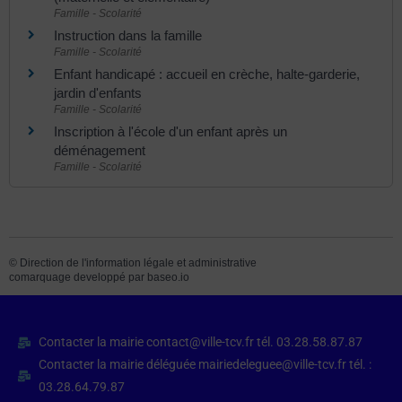
Famille - Scolarité
Instruction dans la famille
Famille - Scolarité
Enfant handicapé : accueil en crèche, halte-garderie,
jardin d'enfants
Famille - Scolarité
Inscription à l'école d'un enfant après un
déménagement
Famille - Scolarité
©
Direction de l'information légale et administrative
comarquage developpé par
baseo.io
Contacter la mairie contact@ville-tcv.fr tél. 03.28.58.87.87
Contacter la mairie déléguée mairiedeleguee@ville-tcv.fr tél. :
03.28.64.79.87