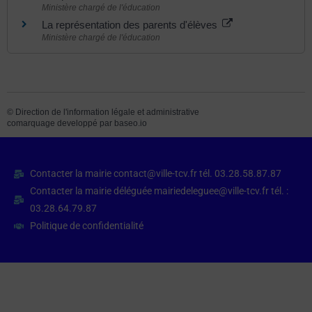
Ministère chargé de l'éducation
La représentation des parents d'élèves
Ministère chargé de l'éducation
©
Direction de l'information légale et administrative
comarquage developpé par
baseo.io
Contacter la mairie contact@ville-tcv.fr tél. 03.28.58.87.87
Contacter la mairie déléguée mairiedeleguee@ville-tcv.fr tél. :
03.28.64.79.87
Politique de confidentialité