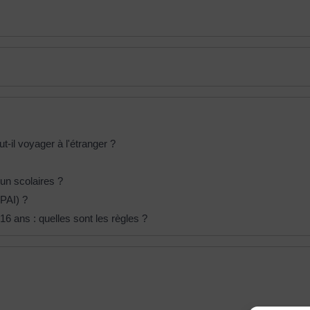
-il voyager à l'étranger ?
n scolaires ?
(PAI) ?
6 ans : quelles sont les règles ?