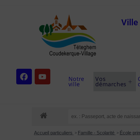
Vill
Notre
Vos
ville
démarches
Accueil particuliers
>
Famille - Scolarité
>
École pri