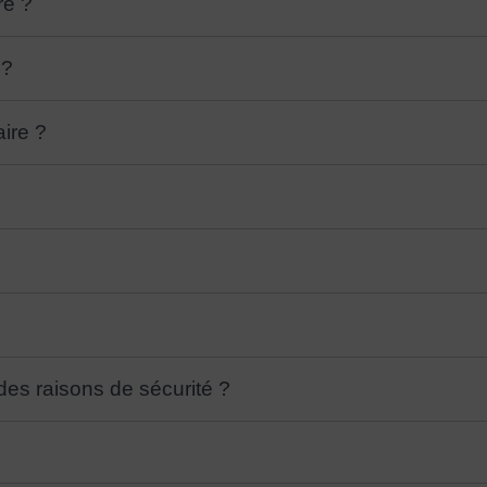
re ?
 ?
ire ?
 des raisons de sécurité ?