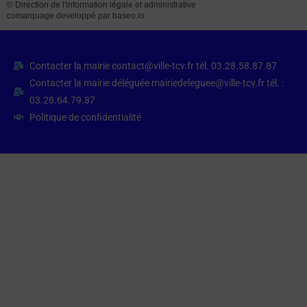
©
Direction de l'information légale et administrative
comarquage developpé par
baseo.io
Contacter la mairie contact@ville-tcv.fr tél. 03.28.58.87.87
Contacter la mairie déléguée mairiedeleguee@ville-tcv.fr tél. :
03.28.64.79.87
Politique de confidentialité