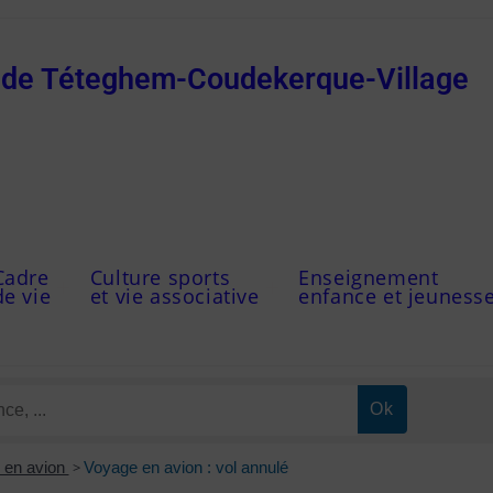
e de Téteghem-Coudekerque-Village
Cadre
Culture sports
Enseignement
de vie
et vie associative
enfance et jeuness
 en avion
>
Voyage en avion : vol annulé