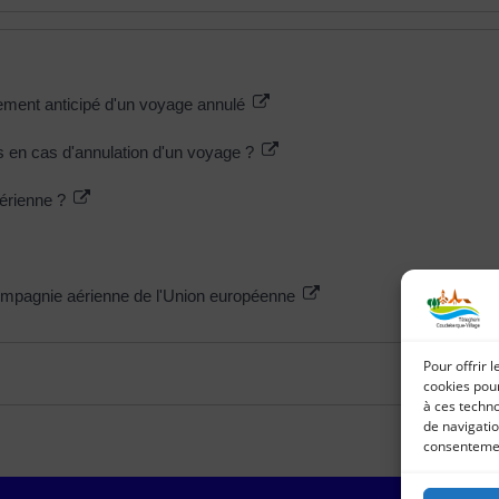
sement anticipé d'un voyage annulé
ts en cas d'annulation d'un voyage ?
aérienne ?
ompagnie aérienne de l'Union européenne
Pour offrir 
cookies pour
à ces techn
de navigatio
consentement