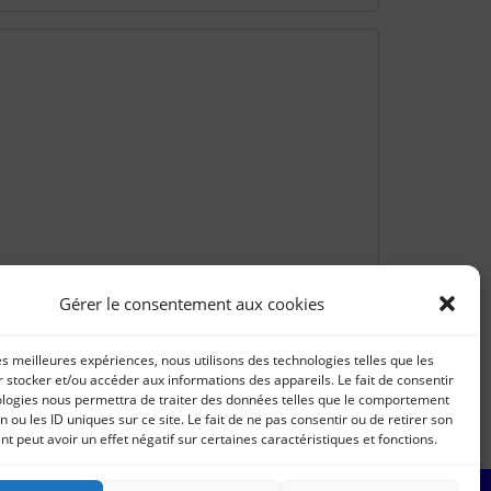
Gérer le consentement aux cookies
les meilleures expériences, nous utilisons des technologies telles que les
 stocker et/ou accéder aux informations des appareils. Le fait de consentir
ologies nous permettra de traiter des données telles que le comportement
n ou les ID uniques sur ce site. Le fait de ne pas consentir ou de retirer son
 peut avoir un effet négatif sur certaines caractéristiques et fonctions.