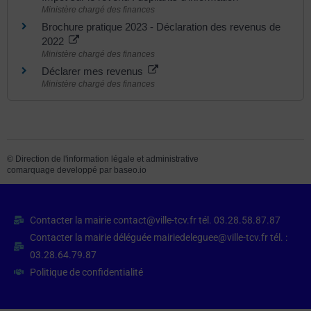
Ministère chargé des finances
Brochure pratique 2023 - Déclaration des revenus de
2022
Ministère chargé des finances
Déclarer mes revenus
Ministère chargé des finances
©
Direction de l'information légale et administrative
comarquage developpé par
baseo.io
Contacter la mairie contact@ville-tcv.fr tél. 03.28.58.87.87
Contacter la mairie déléguée mairiedeleguee@ville-tcv.fr tél. :
03.28.64.79.87
Politique de confidentialité