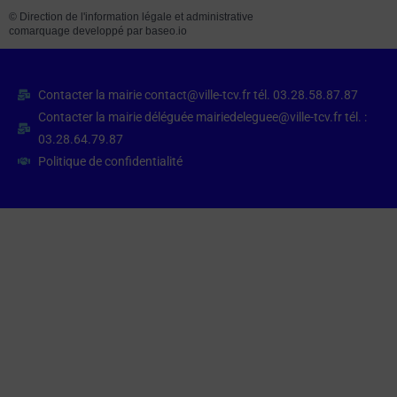
©
Direction de l'information légale et administrative
comarquage developpé par
baseo.io
Contacter la mairie contact@ville-tcv.fr tél. 03.28.58.87.87
Contacter la mairie déléguée mairiedeleguee@ville-tcv.fr tél. :
03.28.64.79.87
Politique de confidentialité