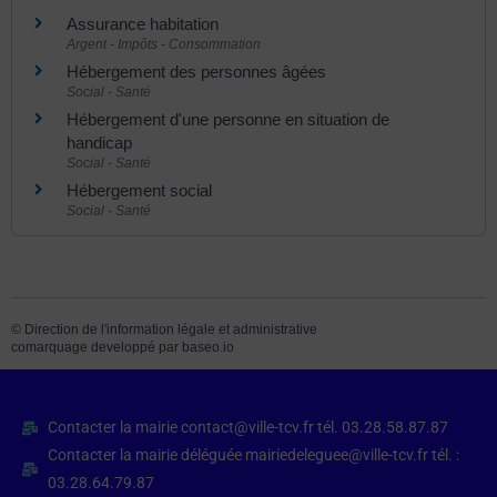
Assurance habitation
Argent - Impôts - Consommation
Hébergement des personnes âgées
Social - Santé
Hébergement d'une personne en situation de
handicap
Social - Santé
Hébergement social
Social - Santé
©
Direction de l'information légale et administrative
comarquage developpé par
baseo.io
Contacter la mairie contact@ville-tcv.fr tél. 03.28.58.87.87
Contacter la mairie déléguée mairiedeleguee@ville-tcv.fr tél. :
03.28.64.79.87