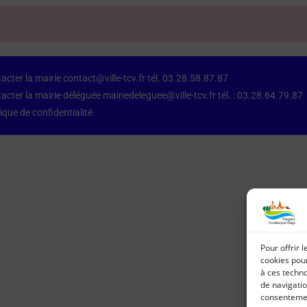
acter la mairie contact@ville-tcv.fr tél. 03.28.58.87.87
acter la mairie déléguée mairiedeleguee@ville-tcv.fr tél. : 03.28.64.79.87
tique de confidentialité
Pour offrir 
cookies pour
à ces techn
de navigatio
consentement