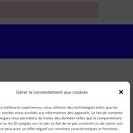
Gérer le consentement aux cookies
les meilleures expériences, nous utilisons des technologies telles que les
 stocker et/ou accéder aux informations des appareils. Le fait de consentir
ologies nous permettra de traiter des données telles que le comportement
n ou les ID uniques sur ce site. Le fait de ne pas consentir ou de retirer son
 peut avoir un effet négatif sur certaines caractéristiques et fonctions.