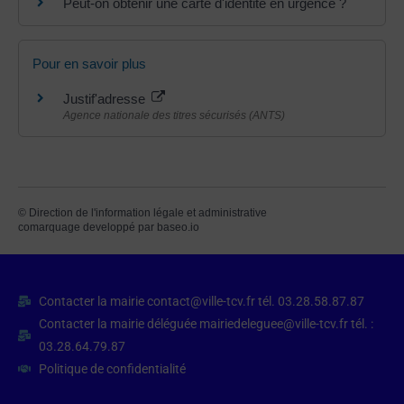
Peut-on obtenir une carte d'identité en urgence ?
Pour en savoir plus
Justif'adresse
Agence nationale des titres sécurisés (ANTS)
©
Direction de l'information légale et administrative
comarquage developpé par
baseo.io
Contacter la mairie contact@ville-tcv.fr tél. 03.28.58.87.87
Contacter la mairie déléguée mairiedeleguee@ville-tcv.fr tél. :
03.28.64.79.87
Politique de confidentialité