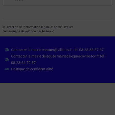
©
Direction de l'information légale et administrative
comarquage developpé par
baseo.io
Contacter la mairie contact@ville-tcv.fr tél. 03.28.58.87.87
Contacter la mairie déléguée mairiedeleguee@ville-tcv.fr tél. :
03.28.64.79.87
Politique de confidentialité