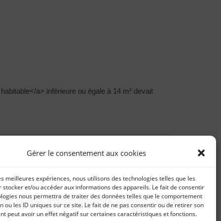
habitable</a> inférieure ou égale à 14 m² devait
Gérer le consentement aux cookies
les meilleures expériences, nous utilisons des technologies telles que les
 stocker et/ou accéder aux informations des appareils. Le fait de consentir
ologies nous permettra de traiter des données telles que le comportement
n ou les ID uniques sur ce site. Le fait de ne pas consentir ou de retirer son
 peut avoir un effet négatif sur certaines caractéristiques et fonctions.