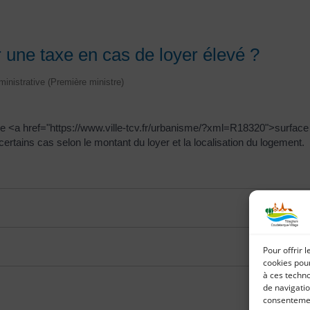
 une taxe en cas de loyer élevé ?
dministrative (Première ministre)
ne <a href="https://www.ville-tcv.fr/urbanisme/?xml=R18320">surface 
 certains cas selon le montant du loyer et la localisation du logement.
Pour offrir 
cookies pour
à ces techn
de navigatio
consentement