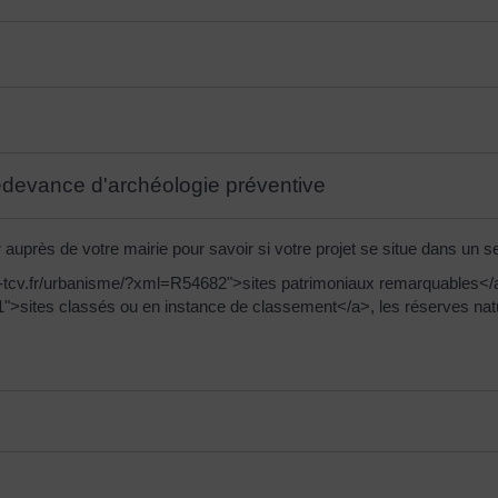
edevance d'archéologie préventive
près de votre mairie pour savoir si votre projet se situe dans un s
lle-tcv.fr/urbanisme/?xml=R54682">sites patrimoniaux remarquables</
">sites classés ou en instance de classement</a>, les réserves natu