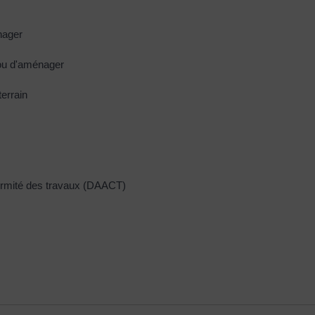
nager
 ou d'aménager
terrain
formité des travaux (DAACT)