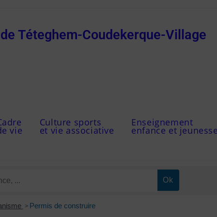
e de Téteghem-Coudekerque-Village
Cadre
Culture sports
Enseignement
de vie
et vie associative
enfance et jeuness
banisme
>
Permis de construire